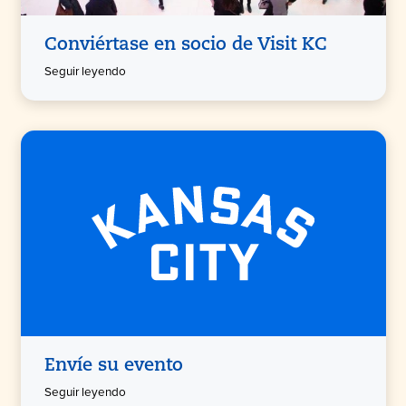
Conviértase en socio de Visit KC
Seguir leyendo
Envíe su evento
Seguir leyendo