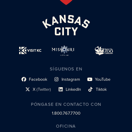
SÍGUENOS EN
Facebook
Instagram
YouTube
enlace al perfil social
enlace de perfil social
enlace de perfil social
X
(Twitter)
LinkedIn
Tiktok
enlace al perfil social
enlace al perfil social
enlace al perfil social
PÓNGASE EN CONTACTO CON
1.800.767.7700
OFICINA