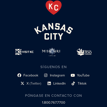
SÍGUENOS EN
Facebook
Instagram
YouTube
enlace al perfil social
enlace de perfil social
enlace de perfil social
X
(Twitter)
LinkedIn
Tiktok
enlace al perfil social
enlace al perfil social
enlace al perfil social
PÓNGASE EN CONTACTO CON
1.800.767.7700