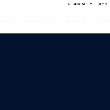
REUNIONES
BLOG
Eventos
Comer y Beber
Descubre KC
Dónde 
n