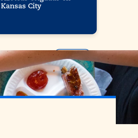
Kansas City
escena
Kansas
Ver más