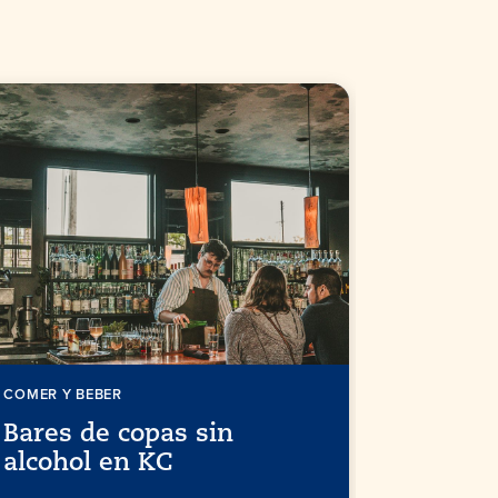
COMER Y BEBER
COMER Y BE
Bares de copas sin
Guía de
alcohol en KC
culta d