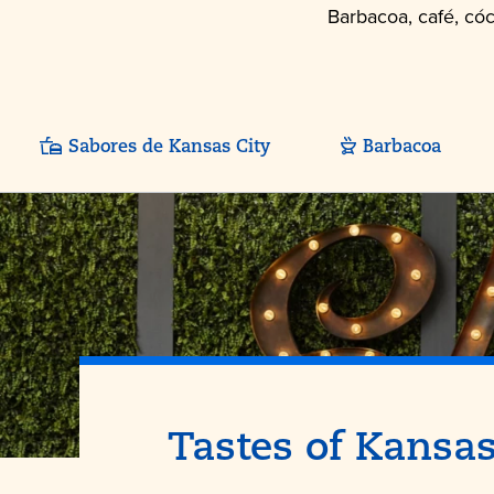
Barbacoa, café, có
Sabores de Kansas City
Barbacoa
Tastes of
Kansas