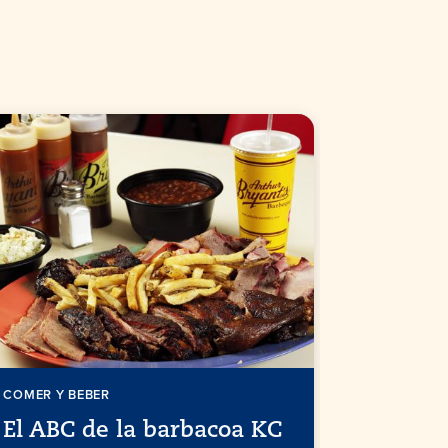
COMER Y BEBER
COMER Y BE
El ABC de la barbacoa KC
Comida