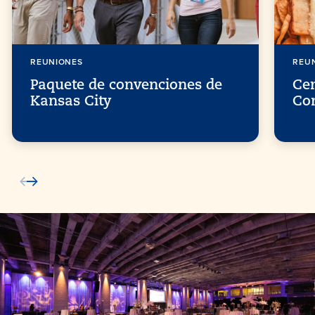
REUNIONES
REU
Paquete de convenciones de
Cen
Kansas City
Co