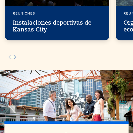
REUNIONES
REU
Instalaciones deportivas de
Or
Kansas City
eco