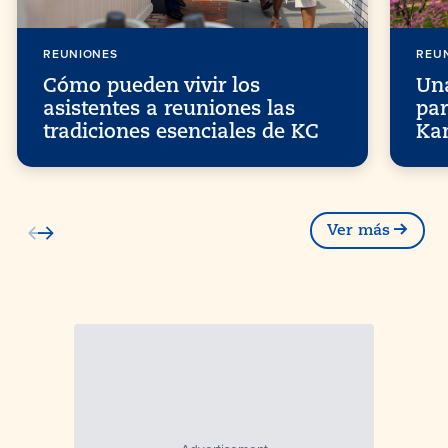
REUNIONES
REU
Cómo pueden vivir los
Una
asistentes a reuniones las
par
tradiciones esenciales de KC
Ka
Ver más