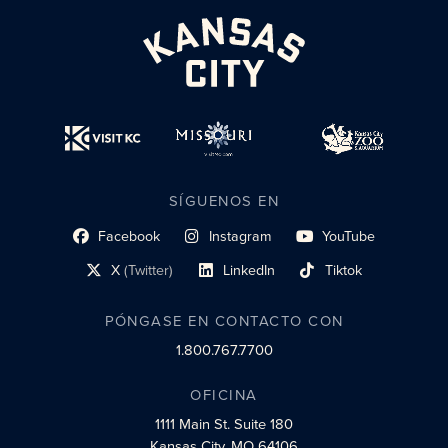
SÍGUENOS EN
Facebook
Instagram
YouTube
enlace al perfil social
enlace de perfil social
enlace de perfil social
X
(Twitter)
LinkedIn
Tiktok
enlace al perfil social
enlace al perfil social
enlace al perfil social
PÓNGASE EN CONTACTO CON
1.800.767.7700
OFICINA
1111 Main St.
Suite 180
Kansas City, MO 64106