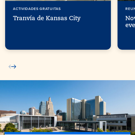
ACTIVIDADES GRATUITAS
REU
Tranvía de Kansas City
No
eve