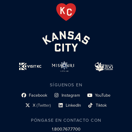
SÍGUENOS EN
Facebook
Instagram
YouTube
enlace al perfil social
enlace de perfil social
enlace de perfil social
X
(Twitter)
LinkedIn
Tiktok
enlace al perfil social
enlace al perfil social
enlace al perfil social
PÓNGASE EN CONTACTO CON
1.800.767.7700