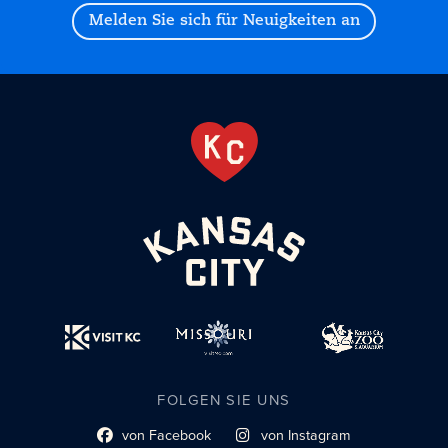
Melden Sie sich für Neuigkeiten an
FOLGEN SIE UNS
von Facebook
von Instagram
Link zum sozialen Profil
Link zum sozialen Profil