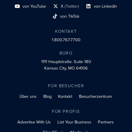
von YouTube
X
(Twitter)
von LinkedIn
Link zum sozialen Profil
Social-Profil-Link
Link zum sozialen Profil
von TikTok
Link zum sozialen Profil
KONTAKT
1.800.767.7700
BÜRO
1111 Hauptstraße.
Suite 180
Kansas City, MO 64106
FÜR BESUCHER
Über uns
Blog
Kontakt
Besucherzentrum
FÜR PROFIS
Advertise With Us
List Your Business
Partners