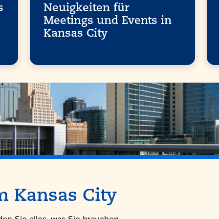
s
Neuigkeiten für
Meetings und Events in
Kansas City
um
Kansas City
en Sie alles, was Sie brauchen.