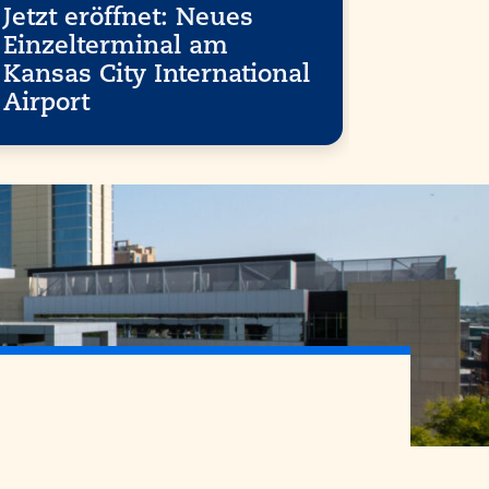
Jetzt eröffnet: Neues
Aktual
Einzelterminal am
Renovi
Kansas City International
Hotels
Airport