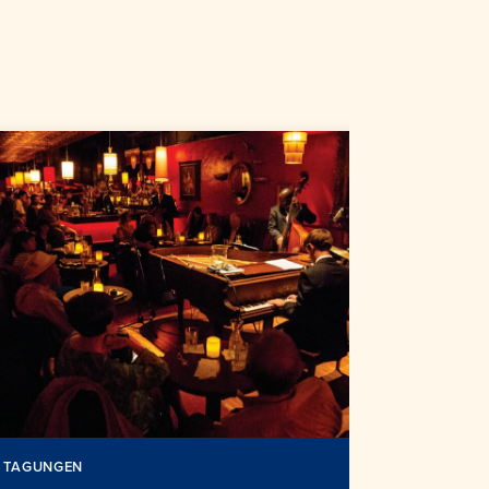
Kongre
TAGUNGEN