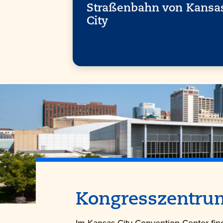
Straßenbahn von Kansa
City
Kongresszentr
Im Kansas City Convention Center find