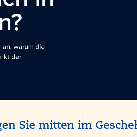
en?
e an, warum die
nkt der
gen Sie mitten im Gesche