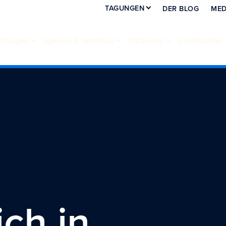
TAGUNGEN
DER BLOG
MED
altungen
Speisen & Getränke
Erkunden
Unterkünfte
ch in